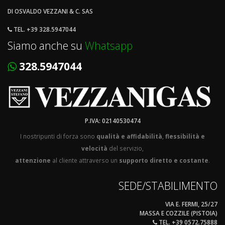
DI OSVALDO VEZZANI & C. SAS
TEL. +39 328.5947044
Siamo anche su
Whatsapp
328.5947044
P.IVA: 02140530474
I nostripunti di forza sono
qualità e affidabilità
,
flessibilità e
velocità
del servizio,
attenzione
al cliente attraverso un
supporto diretto e costante
.
SEDE/STABILIMENTO
VIA E. FERMI, 25/27
MASSA E COZZILE (PISTOIA)
TEL. +39 0572.75888