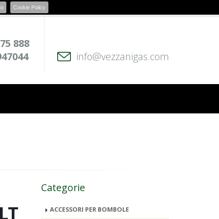
to
Cookie Policy
 75 888
947044
info@vezzanigas.com
Categorie
LT
ACCESSORI PER BOMBOLE