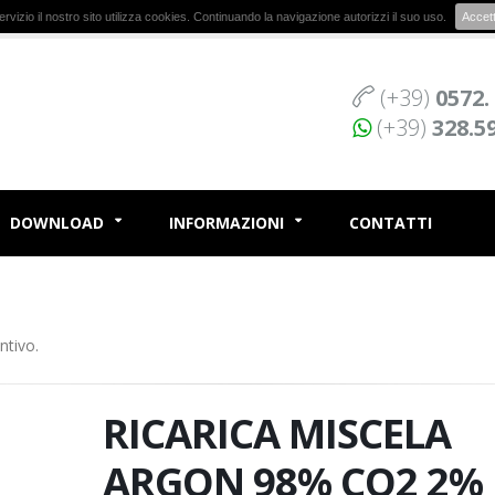
r servizio il nostro sito utilizza cookies. Continuando la navigazione autorizzi il suo uso.
Accet
(+39)
0572.
(+39)
328.5
DOWNLOAD
INFORMAZIONI
CONTATTI
ntivo.
RICARICA MISCELA
ARGON 98% CO2 2% 