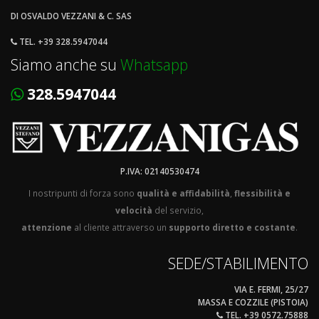
DI OSVALDO VEZZANI & C. SAS
TEL. +39 328.5947044
Siamo anche su
Whatsapp
328.5947044
P.IVA: 02140530474
I nostripunti di forza sono
qualità e affidabilità
,
flessibilità e
velocità
del servizio,
attenzione
al cliente attraverso un
supporto diretto e costante
.
SEDE/STABILIMENTO
VIA E. FERMI, 25/27
MASSA E COZZILE (PISTOIA)
TEL. +39 0572.75888