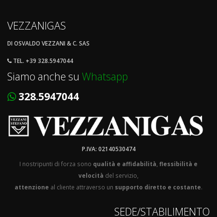
VEZZANIGAS
DI OSVALDO VEZZANI & C. SAS
TEL. +39 328.5947044
Siamo anche su
Whatsapp
328.5947044
P.IVA: 02140530474
I nostripunti di forza sono
qualità e affidabilità
,
flessibilità e
velocità
del servizio,
attenzione
al cliente attraverso un
supporto diretto e costante
.
SEDE/STABILIMENTO