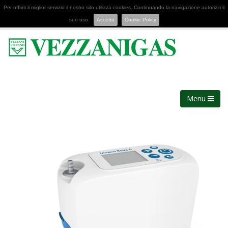
Per offrirti il miglior servizio il nostro sito utilizza cookies. Continuando la navigazione autorizzi il
suo uso.
Accetto
Cookie Policy
Menu