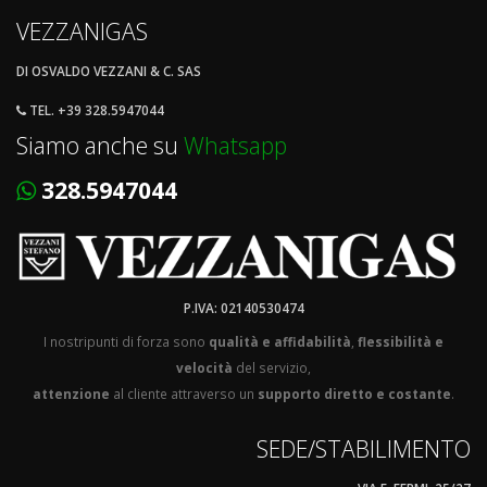
VEZZANIGAS
DI OSVALDO VEZZANI & C. SAS
TEL. +39 328.5947044
Siamo anche su
Whatsapp
328.5947044
P.IVA: 02140530474
I nostripunti di forza sono
qualità e affidabilità
,
flessibilità e
velocità
del servizio,
attenzione
al cliente attraverso un
supporto diretto e costante
.
SEDE/STABILIMENTO