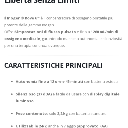
Il
Inogen® Rove 6™
è il concentratore di ossigeno portatile più
potente della gamma Inogen.
Offre
6 impostazioni di flusso pulsato
e fino a
1260 mL/min di
ossigeno medicale
, garantendo massima autonomia e silenziosità
per una terapia continua ovunque.
CARATTERISTICHE PRINCIPALI
Autonomia fino a 12 ore e 45 minuti
con batteria estesa.
Silenzioso (37 dBA)
e facile da usare con
display digitale
luminoso
.
Peso contenuto:
solo
2,2 kg
con batteria standard.
Utilizzabile 24/7
, anche in viaggio (
approvato FAA
).