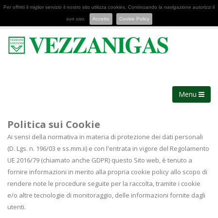
Per offrirti il miglior servizio il nostro sito utilizza cookies. Continuando la navigazione autorizzi il
suo uso.
Accetto
Cookie Policy
Menu
Politica sui Cookie
Ai sensi della normativa in materia di protezione dei dati personali
(D. Lgs. n. 196/03 e ss.mm.ii) e con l'entrata in vigore del Regolamento
UE 2016/79 (chiamato anche GDPR) questo Sito web, è tenuto a
fornire informazioni in merito alla propria cookie policy allo scopo di
rendere note le procedure seguite per la raccolta, tramite i cookie
e/o altre tecnologie di monitoraggio, delle informazioni fornite dagli
utenti.