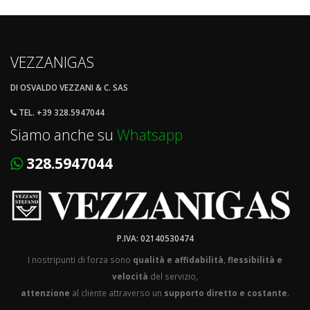
VEZZANIGAS
DI OSVALDO VEZZANI & C. SAS
TEL. +39 328.5947044
Siamo anche su
Whatsapp
328.5947044
P.IVA: 02140530474
I nostripunti di forza sono
qualità e affidabilità
,
flessibilità e
velocità
del servizio,
attenzione
al cliente attraverso un
supporto diretto e costante
.