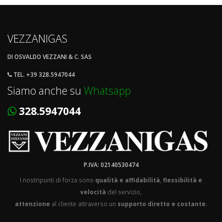
VEZZANIGAS
DI OSVALDO VEZZANI & C. SAS
TEL. +39 328.5947044
Siamo anche su
Whatsapp
328.5947044
P.IVA: 02140530474
I nostripunti di forza sono
qualità e affidabilità
,
flessibilità e
velocità
del servizio,
attenzione
al cliente attraverso un
supporto diretto e costante
.