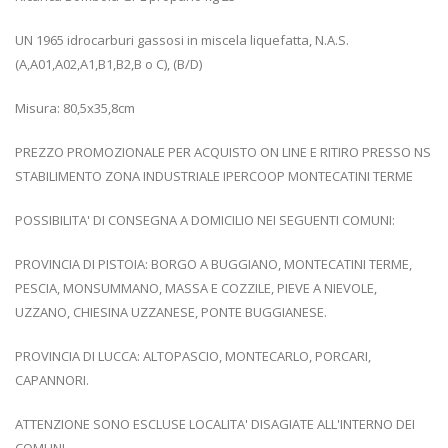
UN 1965 idrocarburi gassosi in miscela liquefatta, N.A.S.
(A,A01,A02,A1,B1,B2,B o C), (B/D)
Misura: 80,5x35,8cm
PREZZO PROMOZIONALE PER ACQUISTO ON LINE E RITIRO PRESSO NS
STABILIMENTO ZONA INDUSTRIALE IPERCOOP MONTECATINI TERME
POSSIBILITA' DI CONSEGNA A DOMICILIO NEI SEGUENTI COMUNI:
PROVINCIA DI PISTOIA: BORGO A BUGGIANO, MONTECATINI TERME,
PESCIA, MONSUMMANO, MASSA E COZZILE, PIEVE A NIEVOLE,
UZZANO, CHIESINA UZZANESE, PONTE BUGGIANESE.
PROVINCIA DI LUCCA: ALTOPASCIO, MONTECARLO, PORCARI,
CAPANNORI.
ATTENZIONE SONO ESCLUSE LOCALITA' DISAGIATE ALL'INTERNO DEI