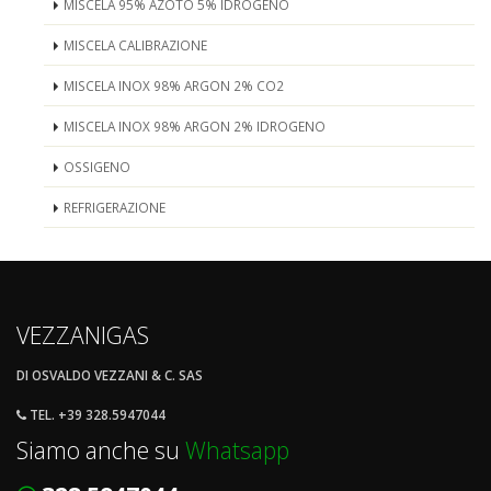
MISCELA 95% AZOTO 5% IDROGENO
MISCELA CALIBRAZIONE
MISCELA INOX 98% ARGON 2% CO2
MISCELA INOX 98% ARGON 2% IDROGENO
OSSIGENO
REFRIGERAZIONE
VEZZANIGAS
DI OSVALDO VEZZANI & C. SAS
TEL. +39 328.5947044
Siamo anche su
Whatsapp