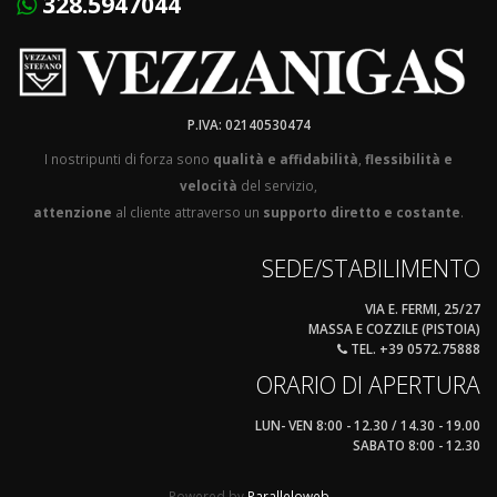
328.5947044
P.IVA: 02140530474
I nostripunti di forza sono
qualità e affidabilità
,
flessibilità e
velocità
del servizio,
attenzione
al cliente attraverso un
supporto diretto e costante
.
SEDE/STABILIMENTO
VIA E. FERMI, 25/27
MASSA E COZZILE (PISTOIA)
TEL. +39 0572.75888
ORARIO DI APERTURA
LUN- VEN 8:00 - 12.30 / 14.30 - 19.00
SABATO 8:00 - 12.30
Powered by
Paralleloweb