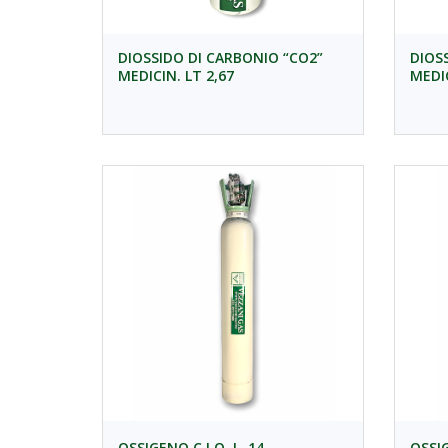
DIOSSIDO DI CARBONIO “CO2”
DIOS
MEDICIN. LT 2,67
MEDIC
OSSIGENO C.I.O. L. 14
OSSIG