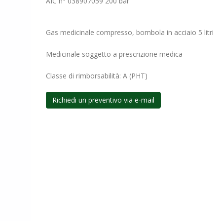
AIC n° 038907059 200 bar
Gas medicinale compresso, bombola in acciaio 5 litri
Medicinale soggetto a prescrizione medica
Classe di rimborsabilità: A (PHT)
Richiedi un preventivo via e-mail