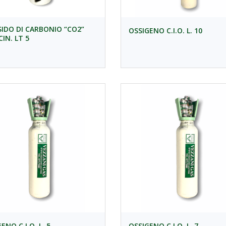
SIDO DI CARBONIO “CO2”
OSSIGENO C.I.O. L. 10
IN. LT 5
ENO C.I.O. L. 5
OSSIGENO C.I.O. L. 7