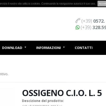
r servizio il nostro sito utilizza cookies. Continuando la navigazione autorizzi il suo uso.
Accet
(+39)
0572.
(+39)
328.5
DOWNLOAD
INFORMAZIONI
CONTATTI
ntivo.
OSSIGENO C.I.O. L. 5
Descizione del prodotto: