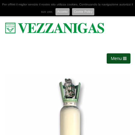
Per offrirti il miglior servizio il nostro sito utilizza cookies. Continuando la navigazione autorizzi il
suo uso.
Accetto
Cookie Policy
Menu