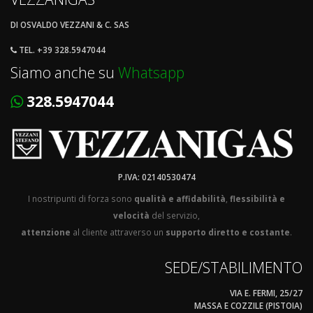
DI OSVALDO VEZZANI & C. SAS
TEL. +39 328.5947044
Siamo anche su
Whatsapp
328.5947044
P.IVA: 02140530474
I nostripunti di forza sono
qualità e affidabilità
,
flessibilità e
velocità
del servizio,
attenzione
al cliente attraverso un
supporto diretto e costante
.
SEDE/STABILIMENTO
VIA E. FERMI, 25/27
MASSA E COZZILE (PISTOIA)