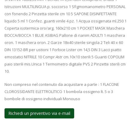
Istruzioni MULTILINGUA p. soccorso 1 Sfigmomanometro PERSONAL
con fonendo 2 Pinzetta sterile cm 10 5 SAPONE DISINFETTANTE
liquido 5 ml 1 Confez. guanti vinile 4 pz. 1 Acqua ossigenata ml.250 1
Coperta isotermica oro/arg. 160x210 cm 1 POCKET MASK Maschera
BOCCA/BOCCA 1 BLUE ASIBAG Pallone di rianim ADULTI 1 maschera
oron. 1 maschera oron. 2 Garze 18x40 sterile singola 2 Teli 40 x 60
DIN 13152-BR per ustioni 1 Forbice Lister cm 14,5 DIN 3 Lacci piatto
emostatici NITRILE 10 Compr.4str cm.10x10 sterili 5 Guanti COPOLIM
paio sterili mis.Unica 1 Termometro digitale PVS 2 Pinzette sterili cm
10.
Non compreso nel contenuto da acquistare a parte : 1 FLACONE
CLOROSSIDANTE ELETTROLITICO 1 bombola ossigeno lt. 5 o 3
bombole di ossigeno individuali Monouso
Richiedi un preventivo via e-mail