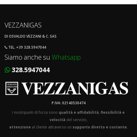
VEZZANIGAS
DI OSVALDO VEZZANI & C. SAS
TEL. +39 328.5947044
Siamo anche su
Whatsapp
328.5947044
P.IVA: 02140530474
I nostripunti di forza sono
qualità e affidabilità
,
flessibilità e
velocità
del servizio,
attenzione
al cliente attraverso un
supporto diretto e costante
.