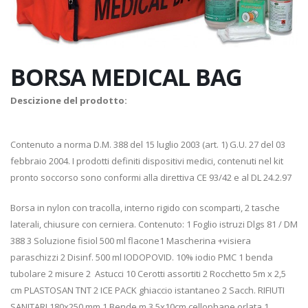
BORSA MEDICAL BAG
Descizione del prodotto:
Contenuto a norma D.M. 388 del 15 luglio 2003 (art. 1) G.U. 27 del 03
febbraio 2004. I prodotti definiti dispositivi medici, contenuti nel kit
pronto soccorso sono conformi alla direttiva CE 93/42 e al DL 24.2.97
Borsa in nylon con tracolla, interno rigido con scomparti, 2 tasche
laterali, chiusure con cerniera. Contenuto: 1 Foglio istruzi Dlgs 81 / DM
388 3 Soluzione fisiol 500 ml flacone1 Mascherina +visiera
paraschizzi 2 Disinf. 500 ml IODOPOVID. 10% iodio PMC 1 benda
tubolare 2 misure 2 Astucci 10 Cerotti assortiti 2 Rocchetto 5m x 2,5
cm PLASTOSAN TNT 2 ICE PACK ghiaccio istantaneo 2 Sacch. RIFIUTI
SANITARI 180x250 mm 1 Bende m 3,5x10cm cellophane orlata 1