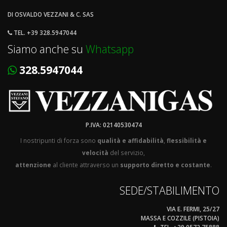
DI OSVALDO VEZZANI & C. SAS
TEL. +39 328.5947044
Siamo anche su
Whatsapp
328.5947044
P.IVA: 02140530474
I nostripunti di forza sono
qualità e affidabilità
,
flessibilità e
velocità
del servizio,
attenzione
al cliente attraverso un
supporto diretto e costante
.
SEDE/STABILIMENTO
VIA E. FERMI, 25/27
MASSA E COZZILE (PISTOIA)