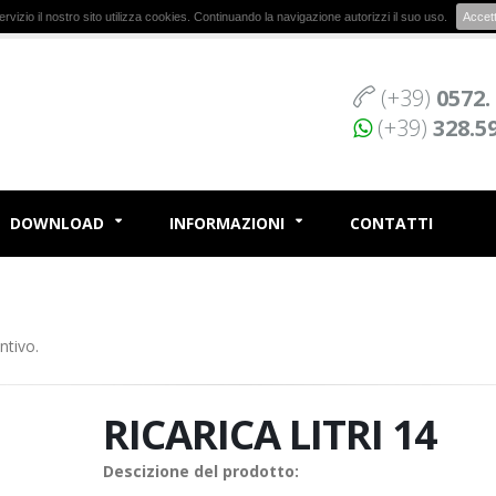
r servizio il nostro sito utilizza cookies. Continuando la navigazione autorizzi il suo uso.
Accet
(+39)
0572.
(+39)
328.5
DOWNLOAD
INFORMAZIONI
CONTATTI
ntivo.
RICARICA LITRI 14
Descizione del prodotto: