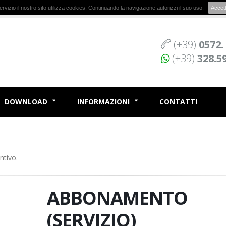
r servizio il nostro sito utilizza cookies. Continuando la navigazione autorizzi il suo uso.
Accet
(+39)
0572.
(+39)
328.5
DOWNLOAD
INFORMAZIONI
CONTATTI
ntivo.
ABBONAMENTO
(SERVIZIO)