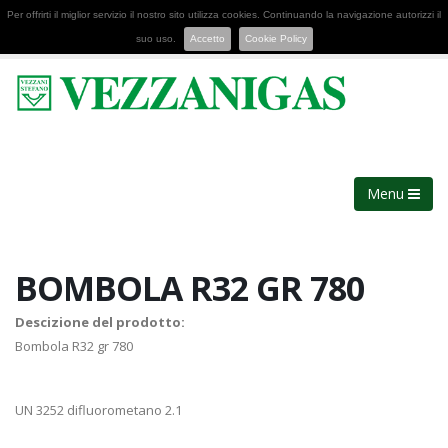
Per offrirti il miglior servizio il nostro sito utilizza cookies. Continuando la navigazione autorizzi il
suo uso.
Accetto
Cookie Policy
Menu
BOMBOLA R32 GR 780
Descizione del prodotto:
Bombola R32 gr 780
UN 3252 difluorometano 2.1