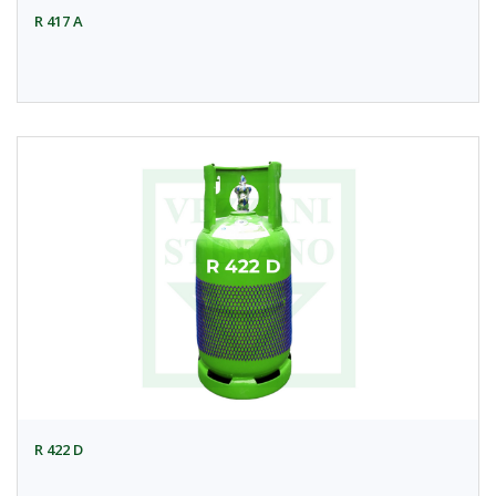
R 417 A
R 422 D