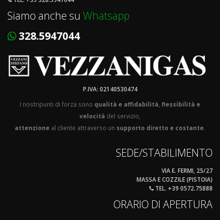
Siamo anche su
Whatsapp
328.5947044
P.IVA: 02140530474
I nostripunti di forza sono
qualità e affidabilità
,
flessibilità e
velocità
del servizio,
attenzione
al cliente attraverso un
supporto diretto e costante
.
SEDE/STABILIMENTO
VIA E. FERMI, 25/27
MASSA E COZZILE (PISTOIA)
TEL. +39 0572.75888
ORARIO DI APERTURA