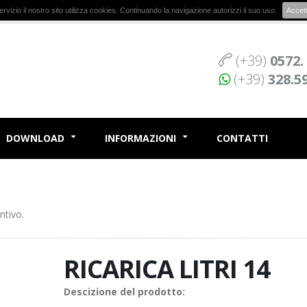
r servizio il nostro sito utilizza cookies. Continuando la navigazione autorizzi il suo uso.
Accet
(+39)
0572.
(+39)
328.5
DOWNLOAD
INFORMAZIONI
CONTATTI
ntivo.
RICARICA LITRI 14
Descizione del prodotto: