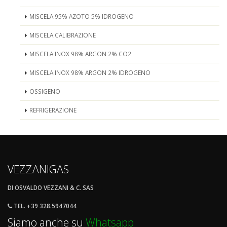
MISCELA 95% AZOTO 5% IDROGENO
MISCELA CALIBRAZIONE
MISCELA INOX 98% ARGON 2% CO2
MISCELA INOX 98% ARGON 2% IDROGENO
OSSIGENO
REFRIGERAZIONE
VEZZANIGAS
DI OSVALDO VEZZANI & C. SAS
TEL. +39 328.5947044
Siamo anche su
Whatsapp