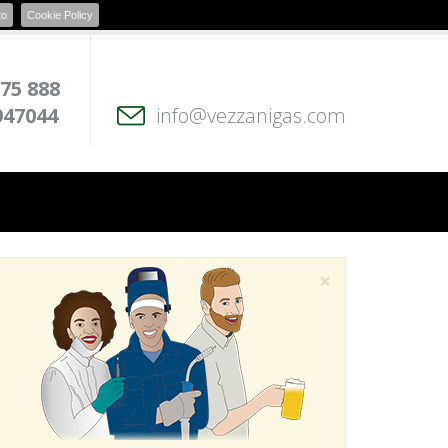
to
Cookie Policy
 75 888
947044
info@vezzanigas.com
×