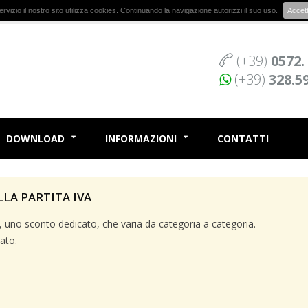
r servizio il nostro sito utilizza cookies. Continuando la navigazione autorizzi il suo uso.
Accet
(+39)
0572.
(+39)
328.5
DOWNLOAD
INFORMAZIONI
CONTATTI
LLA PARTITA IVA
va, uno sconto dedicato, che varia da categoria a categoria.
ato.