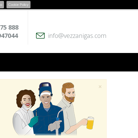
to
Cookie Policy
 75 888
947044
info@vezzanigas.com
×