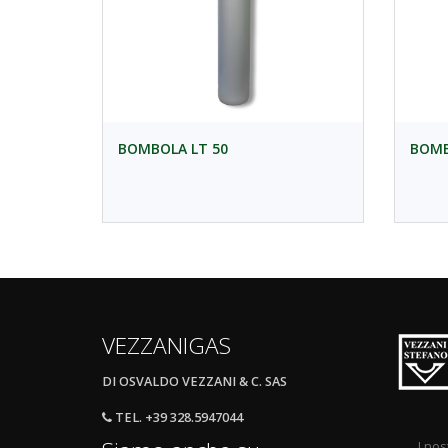
BOMBOLA LT 50
BOMB
VEZZANIGAS
DI OSVALDO VEZZANI & C. SAS
TEL. +39 328.5947044
I nos