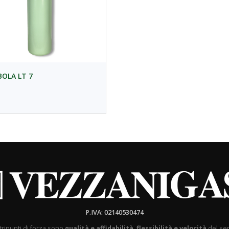
OLA LT 7
P.IVA: 02140530474
tripunti di forza sono
qualità e affidabilità
,
flessibilità e velocità
del ser