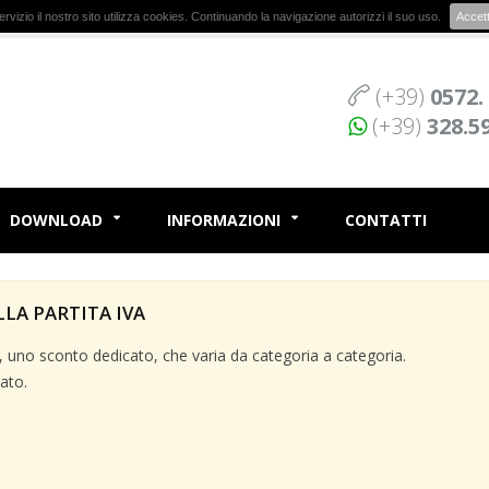
r servizio il nostro sito utilizza cookies. Continuando la navigazione autorizzi il suo uso.
Accet
(+39)
0572.
(+39)
328.5
DOWNLOAD
INFORMAZIONI
CONTATTI
LLA PARTITA IVA
va, uno sconto dedicato, che varia da categoria a categoria.
ato.