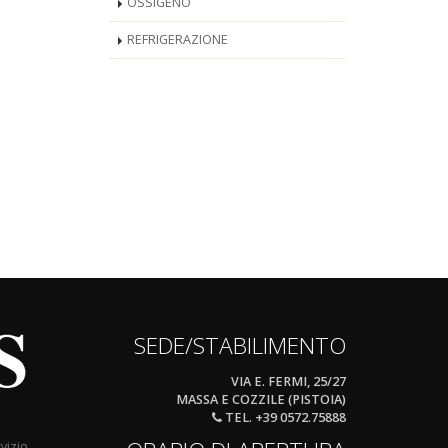
OSSIGENO
REFRIGERAZIONE
SEDE/STABILIMENTO
VIA E. FERMI, 25/27
MASSA E COZZILE (PISTOIA)
TEL. +39 0572.75888
vizio,