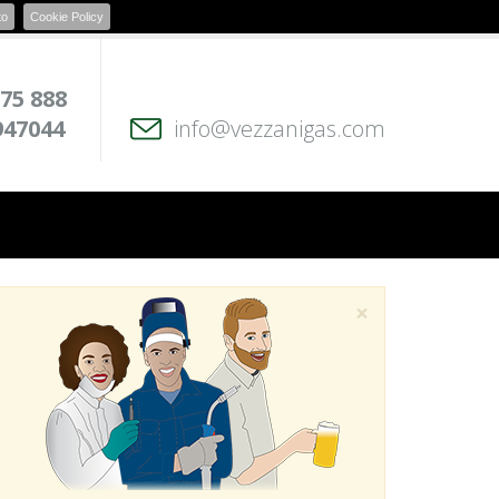
to
Cookie Policy
 75 888
947044
info@vezzanigas.com
×