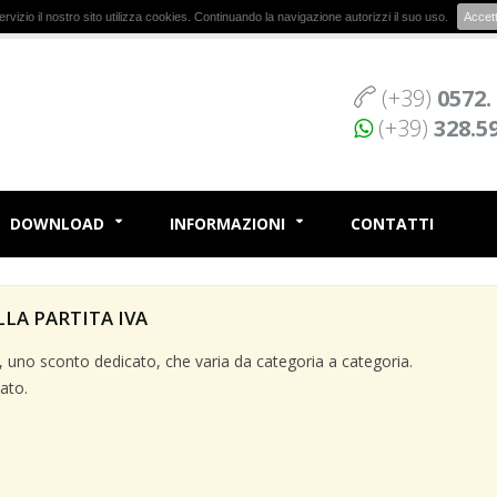
r servizio il nostro sito utilizza cookies. Continuando la navigazione autorizzi il suo uso.
Accet
(+39)
0572.
(+39)
328.5
DOWNLOAD
INFORMAZIONI
CONTATTI
LLA PARTITA IVA
va, uno sconto dedicato, che varia da categoria a categoria.
ato.